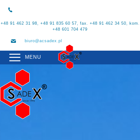
+48 91 462 31 98, +48 91 835 60 57, fax. +48 91 462 34 50, kom.
+48 601 704 479
biuro@acsadex.pl
MENU